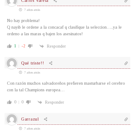
Carlos Varela
7 años atrás
No hay problema!
Q nayib le ordene a la concacaf q clasifique la seleccion…..ya le
ordeno a las maras q bajen los asesinatos!
1
-2
Responder
Qué triste!!
7 años atrás
Con razón muchos salvadoreños prefieren masturbarse el cerebro
con la tal Champions europea…
0
0
Responder
Garrazul
7 años atrás