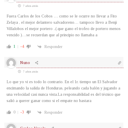
7 años atrás
Fuera Carlos de los Cobos … como se le ocurre no llevar a Fito
Zelaya , el mejor delantero salvadoreno… tampoco llevo a Benji
Villalobos el mejor portero ..(.que gano el trofeo de portero menos
vencido )…se recuerdan que al principio no llamaba a
1
-4
Responder
Nuno
7 años atrás
Lo que yo vi es todo lo contrario. En el 1r. tiempo un El Salvador
encimando la salida de Honduras, peleando cada balón y jugando a
una velocidad casi nunca vista.La responsabilidad es del técnico que
salió a querer ganar como si el empate no bastara
0
-3
Responder