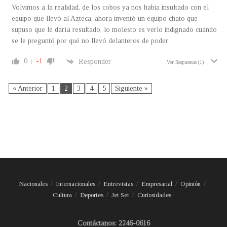
Volvimos a la realidad, de los cobos ya nos habia insultado con el
equipo que llevó al Azteca, ahora inventó un equipo chato que
supuso que le daría resultado, lo molesto es verlo indignado cuando
se le preguntó por qué no llevó delanteros de poder
0
-1
Responder
Ver Respuestas
(1)
« Anterior
1
2
3
4
5
Siguiente »
Nacionales
Internacionales
Entrevistas
Empresarial
Opinión
Cultura
Deportes
Jet Set
Curiosidades
Contáctanos: 2246-0616