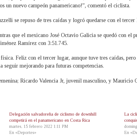
mos un nuevo campeón panamericano!”, comentó el ciclista.
uzzelli se repuso de tres caídas y logró quedarse con el tercer
entras que el mexicano José Octavio Galicia se quedó con el p
 Jiménez Ramírez con 3:51.745.
ísica. Feliz con el tercer lugar, aunque tuve tres caídas, pero 
 a seguir mejorando para futuras competencias.
femenina; Ricardo Valencia Jr, juvenil masculino, y Mauricio 
Delegación salvadoreña de ciclismo de downhill
La cic
competirá en el panamericano en Costa Rica
conqui
martes, 15 febrero 2022 1:11 PM
doming
En «Deportes»
En «De