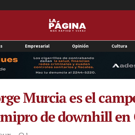
as
Empresarial
Opinión
Cultura
orge Murcia es el cam
mipro de downhill en 
1
7:24 AM