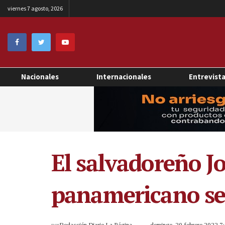
viernes 7 agosto, 2026
Nacionales
Internacionales
Entrevist
El salvadoreño J
panamericano se
por
Redacción Diario La Página
domingo, 20 febrero 2022 