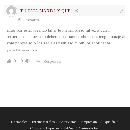
TU TATA MANDA Y QUE
2 años atrás
antes por estar jugando billar te metian preso talvez alguien
recuerda eso, pues eso deberian de hacer todo el que tenga tatuaje al
vote porque solo los salvajes usan eso miren los aborigenes
pipiles,mayas , etc,
0
0
Responder
Nacionales
Internacionales
Entrevistas
Empresarial
Opinión
Cultura
Deportes
Jet Set
Curiosidades