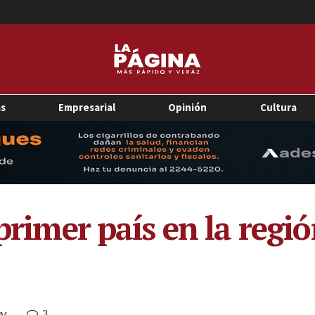
as
Empresarial
Opinión
Cultura
 primer país en la regi
3
PM