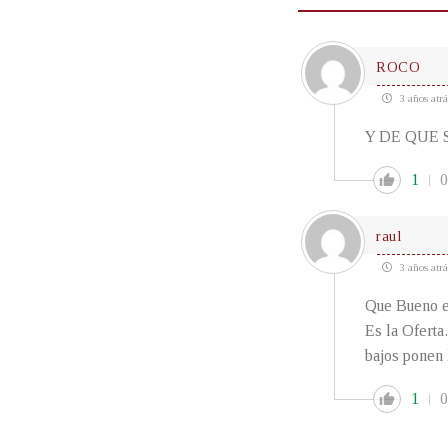
ROCO
3 años atrá
Y DE QUE 
1
0
raul
3 años atrá
Que Bueno en
Es la Ofer
bajos ponen 
1
0