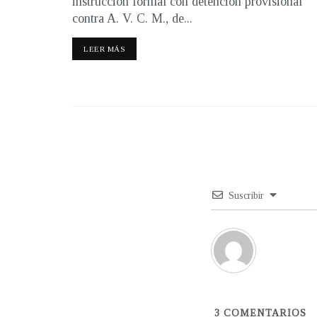
instrucción formal con detención provisional
contra A. V. C. M., de...
LEER MÁS
Suscribir
3
COMENTARIOS