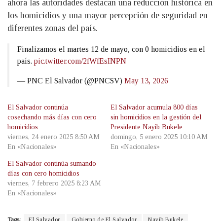
ahora las autoridades destacan una reducción histórica en
los homicidios y una mayor percepción de seguridad en
diferentes zonas del país.
Finalizamos el martes 12 de mayo, con 0 homicidios en el
país.
pic.twitter.com/2fWfEsINPN
— PNC El Salvador (@PNCSV)
May 13, 2026
El Salvador continúa
El Salvador acumula 800 días
cosechando más días con cero
sin homicidios en la gestión del
homicidios
Presidente Nayib Bukele
viernes, 24 enero 2025 8:50 AM
domingo, 5 enero 2025 10:10 AM
En «Nacionales»
En «Nacionales»
El Salvador continúa sumando
días con cero homicidios
viernes, 7 febrero 2025 8:23 AM
En «Nacionales»
Tags:
El Salvador
Gobierno de El Salvador
Nayib Bukele