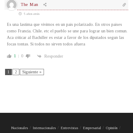
The Man
5 años atrás
Es una lastima que vivimos en un pais polarizado. En otros paises
como Francia, Chile, etc el pueblo se une para lograr un bien comun.
Aca criticar al Bachiller es estar a favor de los diputados segun las
focas tontas. Si todos no sirven todos afuera
1
0
Responder
1
2
Siguiente »
Nacionales
Internacionales
Entrevistas
Empresarial
Opinión