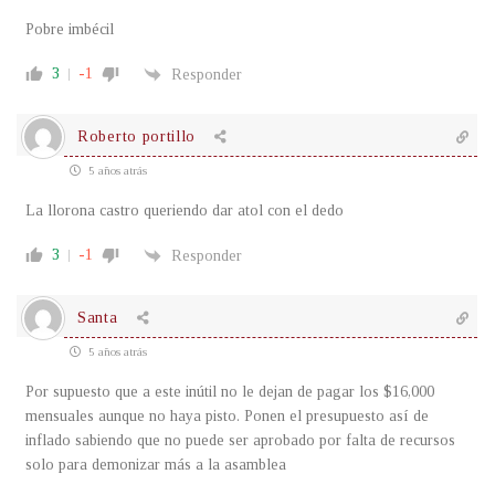
Pobre imbécil
3
-1
Responder
Roberto portillo
5 años atrás
La llorona castro queriendo dar atol con el dedo
3
-1
Responder
Santa
5 años atrás
Por supuesto que a este inútil no le dejan de pagar los $16,000
mensuales aunque no haya pisto. Ponen el presupuesto así de
inflado sabiendo que no puede ser aprobado por falta de recursos
solo para demonizar más a la asamblea