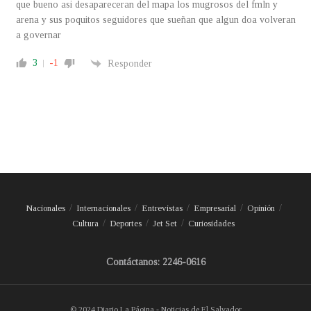
que bueno asi desapareceran del mapa los mugrosos del fmln y
arena y sus poquitos seguidores que sueñan que algun doa volveran
a governar
3
-1
Responder
Nacionales
Internacionales
Entrevistas
Empresarial
Opinión
Cultura
Deportes
Jet Set
Curiosidades
Contáctanos: 2246-0616
© 2024 Diario La Página - Noticias de El Salvador