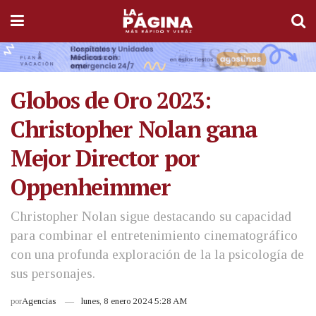
Globos de Oro 2023:
Christopher Nolan gana
Mejor Director por
Oppenheimmer
Christopher Nolan sigue destacando su capacidad
para combinar el entretenimiento cinematográfico
con una profunda exploración de la la psicología de
sus personajes.
por
Agencias
lunes, 8 enero 2024 5:28 AM