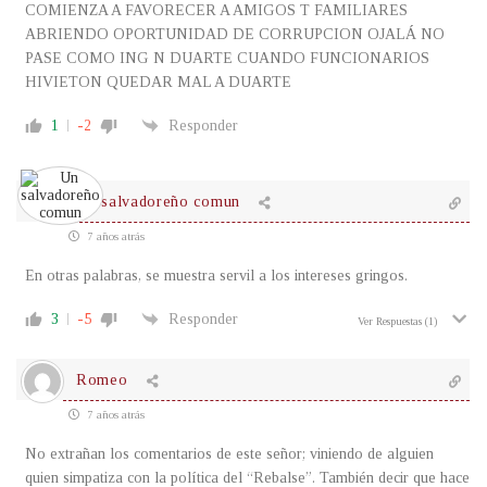
COMIENZA A FAVORECER A AMIGOS T FAMILIARES
ABRIENDO OPORTUNIDAD DE CORRUPCION OJALÁ NO
PASE COMO ING N DUARTE CUANDO FUNCIONARIOS
HIVIETON QUEDAR MAL A DUARTE
1
-2
Responder
Un salvadoreño comun
7 años atrás
En otras palabras, se muestra servil a los intereses gringos.
3
-5
Responder
Ver Respuestas
(1)
Romeo
7 años atrás
No extrañan los comentarios de este señor; viniendo de alguien
quien simpatiza con la política del “Rebalse”. También decir que hace