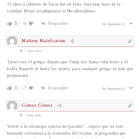
15 años (Gobierno de Saca) fue un éxito, esta muy lejos de la
realidad. Mejor erradiquemos el Neoliberalismo.
5
-4
Responder
Ver Respuestas
(1)
Malleus Maleficarum
7 años atrás
Tiene razó el gringo, depués que Tump nos llama «shit hole» y el
kalifa Buquele le lustra los zpatos, para cualquier gringo es más que
prometedor…
3
-7
Responder
Ver Respuestas
(1)
Gómez Gómez
7 años atrás
Volver a la estrategia exitosa del pasado?…espero que no esté
haciendo referencia a la economía del revalse, la pregonaba que