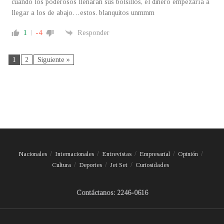
cuando los poderosos llenaran sus bolsillos, el dinero empezaría a
llegar a los de abajo…estos. blanquitos unmmm
1
-4
Responder
1
2
Siguiente »
Nacionales
Internacionales
Entrevistas
Empresarial
Opinión
Cultura
Deportes
Jet Set
Curiosidades
Contáctanos: 2246-0616