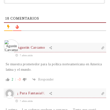
18
COMENTARIOS
Agustin Carcamo
7 años atrás
Se muestra prometedor para la poltica norteamericana en America
latina y el mundo.
2
-3
Responder
¡ Pura Fantasia!/.
7 años atrás
Lastima… Las cadenas vuelven a cerrarse…. Tanto que costó