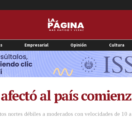
as
Empresarial
Opinión
Cultura
e afectó al país comienz
ntos nortes débiles a moderados con velocidades de 10 a