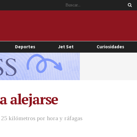
Deportes
Jet Set
Curiosidades
a alejarse
 25 kilómetros por hora y ráfagas