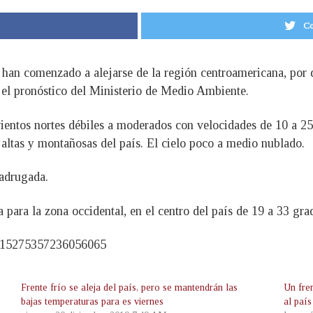
Co
ión han comenzado a alejarse de la región centroamericana, po
n el pronóstico del Ministerio de Medio Ambiente.
vientos nortes débiles a moderados con velocidades de 10 a 2
 altas y montañosas del país. El cielo poco a medio nublado.
adrugada.
 para la zona occidental, en el centro del país de 19 a 33 gra
1215275357236056065
Frente frío se aleja del país, pero se mantendrán las
Un fre
bajas temperaturas para es viernes
al país