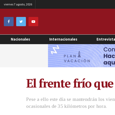
viernes 7 agosto, 2026
Nacionales
Internacionales
Entrevist
El frente frío qu
Pese a ello este día se mantendrán los vie
ocasionales de 35 kilómetros por hora.