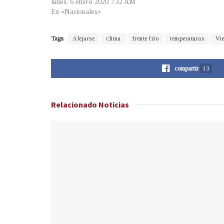
lunes, 6 enero 2020 7:32 AM
En «Nacionales»
Tags:
Alejarse
clima
frente frío
temperaturas
Vie
compartir
13
Relacionado
Noticias