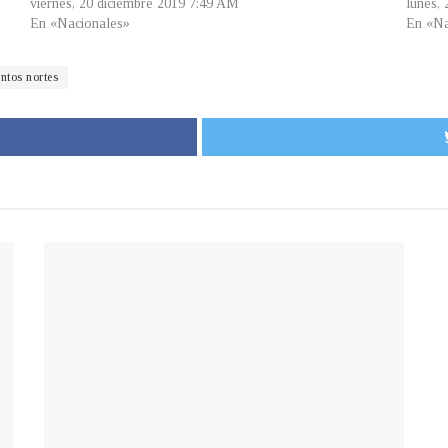
viernes, 20 diciembre 2019 7:49 AM
lunes,
En «Nacionales»
En «Na
ntos nortes