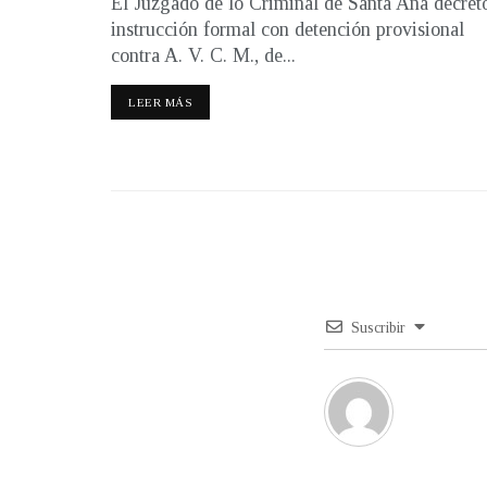
El Juzgado de lo Criminal de Santa Ana decret
instrucción formal con detención provisional
contra A. V. C. M., de...
LEER MÁS
Suscribir