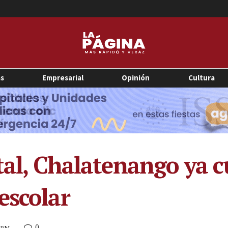
as
Empresarial
Opinión
Cultura
otal, Chalatenango ya 
escolar
0
0 PM