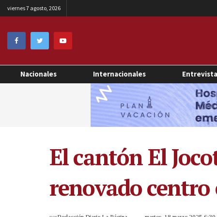
viernes 7 agosto, 2026
Nacionales
Internacionales
Entrevist
El cantón El Joc
renovado centro 
por
Redacción Diario La Página
martes, 18 marzo 2025 6:3