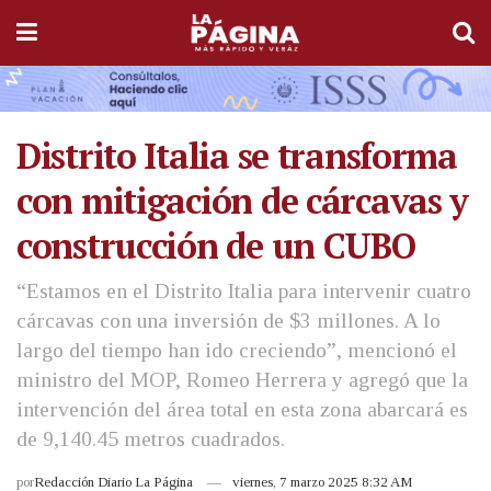
Distrito Italia se transforma
con mitigación de cárcavas y
construcción de un CUBO
“Estamos en el Distrito Italia para intervenir cuatro
cárcavas con una inversión de $3 millones. A lo
largo del tiempo han ido creciendo”, mencionó el
ministro del MOP, Romeo Herrera y agregó que la
intervención del área total en esta zona abarcará es
de 9,140.45 metros cuadrados.
por
Redacción Diario La Página
viernes, 7 marzo 2025 8:32 AM