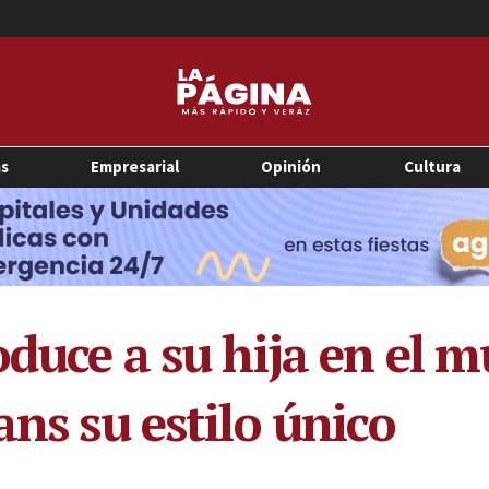
as
Empresarial
Opinión
Cultura
roduce a su hija en el
ans su estilo único