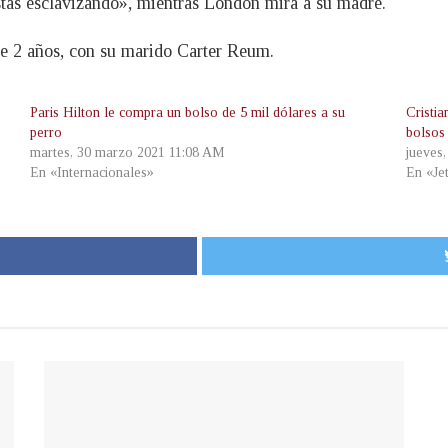
stás esclavizando», mientras London mira a su madre.
de 2 años, con su marido Carter Reum.
Paris Hilton le compra un bolso de 5 mil dólares a su
Cristi
perro
bolsos
martes, 30 marzo 2021 11:08 AM
jueves
En «Internacionales»
En «Je