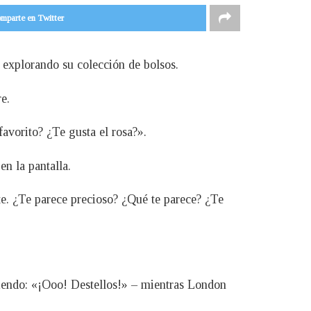
mparte en Twitter
 explorando su colección de bolsos.
e.
favorito? ¿Te gusta el rosa?».
n la pantalla.
te. ¿Te parece precioso? ¿Qué te parece? ¿Te
iciendo: «¡Ooo! Destellos!» – mientras London