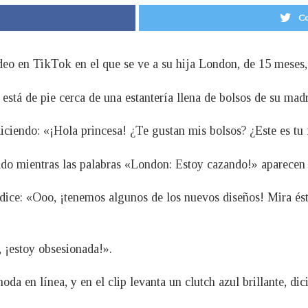
Co
ideo en TikTok en el que se ve a su hija London, de 15 meses,
 está de pie cerca de una estantería llena de bolsos de su madr
 diciendo: «¡Hola princesa! ¿Te gustan mis bolsos? ¿Este es tu 
ado mientras las palabras «London: Estoy cazando!» aparecen e
e dice: «Ooo, ¡tenemos algunos de los nuevos diseños! Mira és
 ¡estoy obsesionada!».
da en línea, y en el clip levanta un clutch azul brillante, d