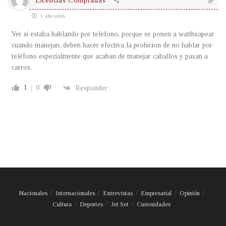
Licencias Compradas
1 año atrás
Ver si estaba hablando por telefono, porque se ponen a watthsapear
cuando manejan, deben hacer efectiva la prohicion de no hablar por
teléfono especialmente que acaban de manejar caballos y pasan a
carros.
1
0
Responder
Nacionales
Internacionales
Entrevistas
Empresarial
Opinión
Cultura
Deportes
Jet Set
Curiosidades