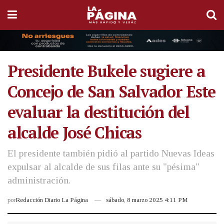
Presidente Bukele sugiere a
Concejo de San Salvador Este
evaluar la destitución del
alcalde José Chicas
El presidente también pidió al partido Nuevas Ideas
expulsar al alcalde de sus filas ante su "pésima"
administración.
por
Redacción Diario La Página
sábado, 8 marzo 2025 4:11 PM