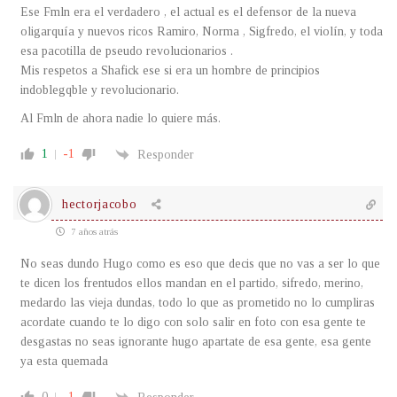
Ese Fmln era el verdadero , el actual es el defensor de la nueva
oligarquía y nuevos ricos Ramiro, Norma , Sigfredo, el violín, y toda
esa pacotilla de pseudo revolucionarios .
Mis respetos a Shafick ese si era un hombre de principios
indoblegqble y revolucionario.
Al Fmln de ahora nadie lo quiere más.
1
-1
Responder
hectorjacobo
7 años atrás
No seas dundo Hugo como es eso que decis que no vas a ser lo que
te dicen los frentudos ellos mandan en el partido, sifredo, merino,
medardo las vieja dundas, todo lo que as prometido no lo cumpliras
acordate cuando te lo digo con solo salir en foto con esa gente te
desgastas no seas ignorante hugo apartate de esa gente, esa gente
ya esta quemada
0
-1