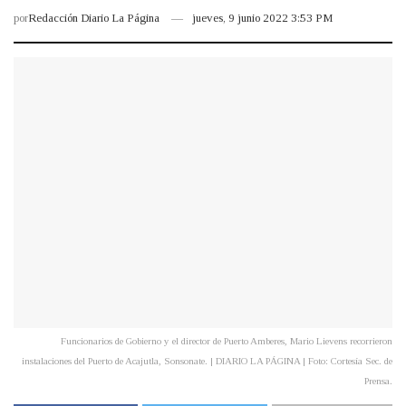
por
Redacción Diario La Página
jueves, 9 junio 2022 3:53 PM
Funcionarios de Gobierno y el director de Puerto Amberes, Mario Lievens recorrieron
instalaciones del Puerto de Acajutla, Sonsonate. | DIARIO LA PÁGINA | Foto: Cortesía Sec. de
Prensa.