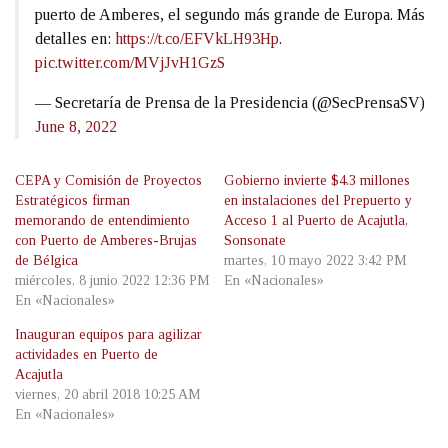
puerto de Amberes, el segundo más grande de Europa. Más
detalles en:
https://t.co/EFVkLH93Hp
.
pic.twitter.com/MVjJvH1GzS
— Secretaría de Prensa de la Presidencia (@SecPrensaSV)
June 8, 2022
CEPA y Comisión de Proyectos
Gobierno invierte $4.3 millones
Estratégicos firman
en instalaciones del Prepuerto y
memorando de entendimiento
Acceso 1 al Puerto de Acajutla,
con Puerto de Amberes-Brujas
Sonsonate
de Bélgica
martes, 10 mayo 2022 3:42 PM
miércoles, 8 junio 2022 12:36 PM
En «Nacionales»
En «Nacionales»
Inauguran equipos para agilizar
actividades en Puerto de
Acajutla
viernes, 20 abril 2018 10:25 AM
En «Nacionales»