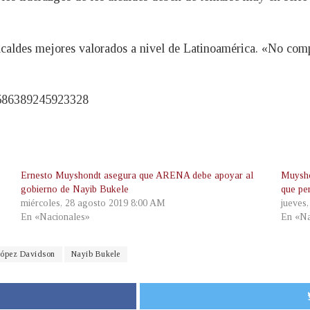
lcaldes mejores valorados a nivel de Latinoamérica. «No comp
87586389245923328
Ernesto Muyshondt asegura que ARENA debe apoyar al
Muysho
gobierno de Nayib Bukele
que pe
miércoles, 28 agosto 2019 8:00 AM
jueves
En «Nacionales»
En «Na
ópez Davidson
Nayib Bukele