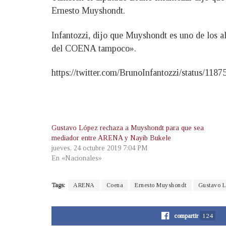
Ernesto Muyshondt.
Infantozzi, dijo que Muyshondt es uno de los a
del COENA tampoco».
https://twitter.com/BrunoInfantozzi/status/11
Gustavo López rechaza a Muyshondt para que sea
mediador entre ARENA y Nayib Bukele
jueves, 24 octubre 2019 7:04 PM
En «Nacionales»
Tags:
ARENA
Coena
Ernesto Muyshondt
Gustavo L
compartir
124