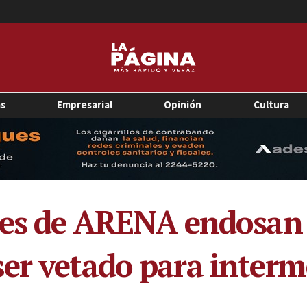
as
Empresarial
Opinión
Cultura
eres de ARENA endosan
er vetado para interm