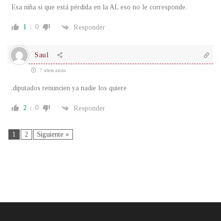
Esa niña si que está pérdida en la AL eso no le corresponde.
1
0
Responder
Saul
7 años atrás
,diputados renuncien ya nadie los quiere
2
0
Responder
1
2
Siguiente »