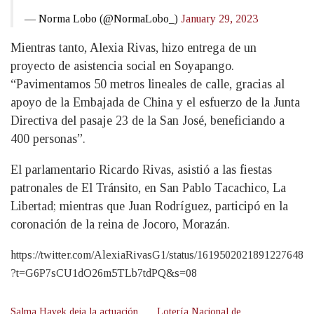
— Norma Lobo (@NormaLobo_)
January 29, 2023
Mientras tanto, Alexia Rivas, hizo entrega de un
proyecto de asistencia social en Soyapango.
“Pavimentamos 50 metros lineales de calle, gracias al
apoyo de la Embajada de China y el esfuerzo de la Junta
Directiva del pasaje 23 de la San José, beneficiando a
400 personas”.
El parlamentario Ricardo Rivas, asistió a las fiestas
patronales de El Tránsito, en San Pablo Tacachico, La
Libertad; mientras que Juan Rodríguez, participó en la
coronación de la reina de Jocoro, Morazán.
https://twitter.com/AlexiaRivasG1/status/1619502021891227648
?t=G6P7sCU1dO26m5TLb7tdPQ&s=08
Salma Hayek deja la actuación
Lotería Nacional de