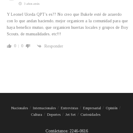
3 años atrás
Y Leonel Uceda QPT’s es?? No creo que Bukele esté de acuerdo
con lo que andan haciendo, mejor organicen a la comunidad para que
haya benefico mutuo, que organicen huertas locales y grupos de Boy
Scouts, de manualidades, etc!!!
0
0
Responder
Nacionales
Internacionales
Entrevistas
Empresarial
Opinión
Cultura
Deportes
Jet Set
Curiosidades
Contáctanos: 2246-0616