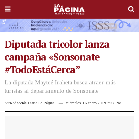
Diputada tricolor lanza
campaña «Sonsonate
#TodoEstáCerca”
La diputada Mayteé Iraheta busca atraer más
turistas al departamento de Sonsonate
por
Redacción Diario La Página
miércoles, 16 enero 2019 7:37 PM