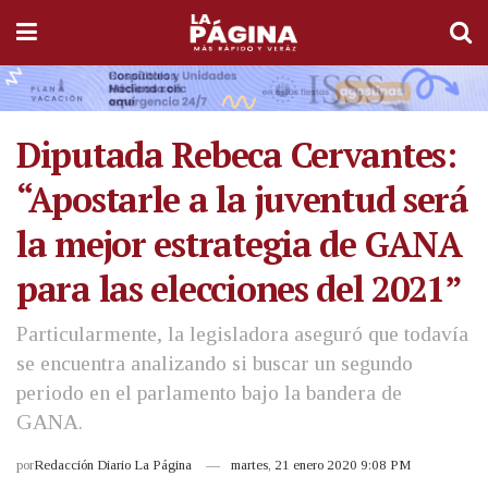
Diputada Rebeca Cervantes:
“Apostarle a la juventud será
la mejor estrategia de GANA
para las elecciones del 2021”
Particularmente, la legisladora aseguró que todavía
se encuentra analizando si buscar un segundo
periodo en el parlamento bajo la bandera de
GANA.
por
Redacción Diario La Página
martes, 21 enero 2020 9:08 PM