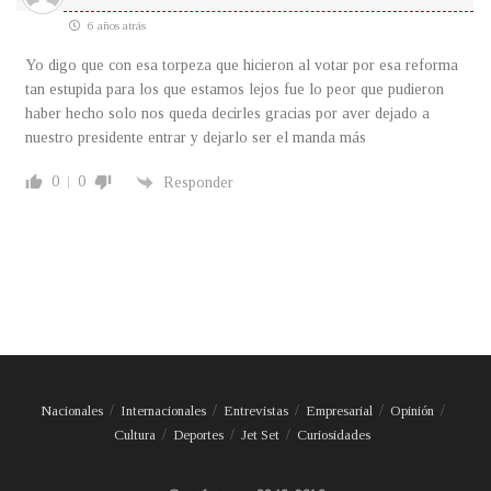
6 años atrás
Yo digo que con esa torpeza que hicieron al votar por esa reforma
tan estupida para los que estamos lejos fue lo peor que pudieron
haber hecho solo nos queda decirles gracias por aver dejado a
nuestro presidente entrar y dejarlo ser el manda más
0
0
Responder
Nacionales
Internacionales
Entrevistas
Empresarial
Opinión
Cultura
Deportes
Jet Set
Curiosidades