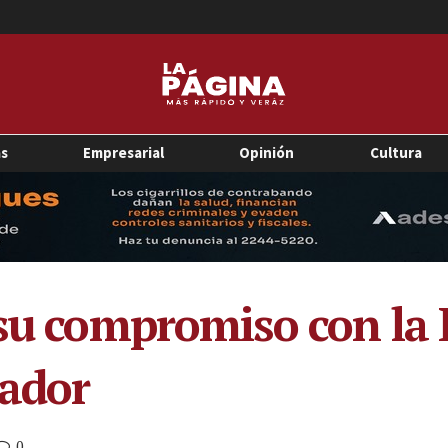
as
Empresarial
Opinión
Cultura
 su compromiso con la 
vador
0