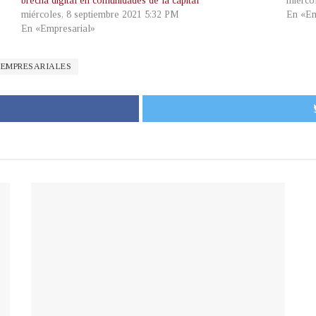
brecha digital en comunidades de la capital
miérco
miércoles, 8 septiembre 2021 5:32 PM
En «Em
En «Empresarial»
 EMPRESARIALES