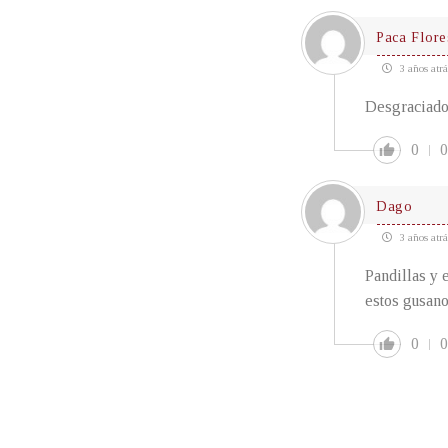
Paca Flore
3 años atrá
Desgraciado
0
0
Dago
3 años atrá
Pandillas y 
estos gusano
0
0