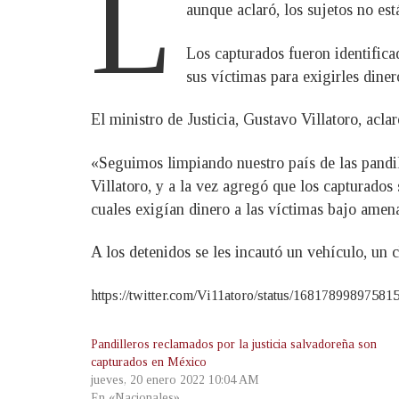
L
aunque aclaró, los sujetos no est
Los capturados fueron identifi
sus víctimas para exigirles dine
El ministro de Justicia, Gustavo Villatoro, acla
«Seguimos limpiando nuestro país de las pandil
Villatoro, y a la vez agregó que los capturado
cuales exigían dinero a las víctimas bajo amena
A los detenidos se les incautó un vehículo, un c
https://twitter.com/Vi11atoro/status/16817899897581
Pandilleros reclamados por la justicia salvadoreña son
capturados en México
jueves, 20 enero 2022 10:04 AM
En «Nacionales»