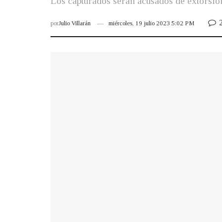
Los capturados serán acusados de extorsi
por
Julio Villarán
miércoles, 19 julio 2023 5:02 PM