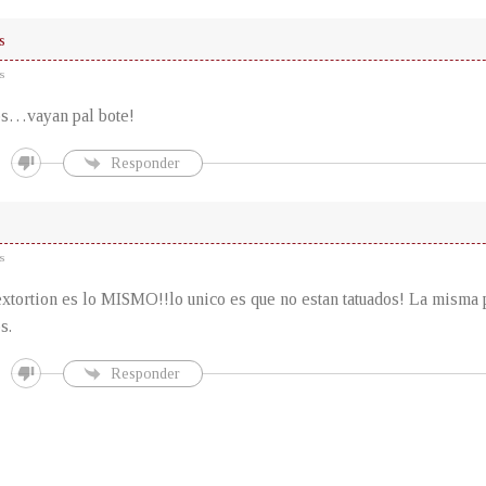
s
s
s…vayan pal bote!
Responder
s
extortion es lo MISMO!!lo unico es que no estan tatuados! La misma 
s.
Responder