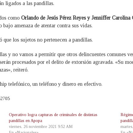
án ligados a las pandillas.
cados como
Orlando de Jesús Pérez Reyes y Jenniffer Carolina
ro bajo amenaza de atentar contra sus vidas.
ró que los sujetos no pertenecen a pandillas.
las y no vamos a permitir que otros delincuentes comunes ven
s serán procesados por el delito de extorsión agravada. «Su m
zas», reiteró.
hip telefónico, un teléfono y dinero en efectivo.
52705
Operativo logra capturas de criminales de distintas
Régime
pandillas en Apopa
pandil
viernes, 26 noviembre 2021 9:52 AM
martes
En «Nacionales»
En «Na