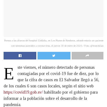
Prensa a las afueras del hospital Zaldaña, en Los Planes de Renderos, adonde estaría un paciente
con síntomas parecidos a coronavirus, el jueves 30 de enero de 2020./ Foto: @tcsnoticias
E
​ste viernes, el número detectado de personas
contagiadas por el covid-19 fue de diez, por lo
que la cifra de casos en El Salvador llegó a 56,
de los cuales 6 son casos locales, según el sitio web
https://covid19.gob.sv/
habilitado por el gobierno para
informar a la población sobre el desarrollo de la
pandemia.