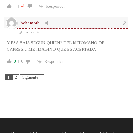
1
-1
Responder
behemoth
5 años atrás
Y ESA BAJA SEGUN QUIEN? DEL MITOMANO DE
CAPRES….ME IMAGINO QUE ES ACERTADA
3
0
Responder
1
2
Siguiente »