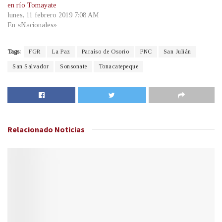
en río Tomayate
lunes, 11 febrero 2019 7:08 AM
En «Nacionales»
Tags:
FGR
La Paz
Paraíso de Osorio
PNC
San Julián
San Salvador
Sonsonate
Tonacatepeque
Relacionado
Noticias