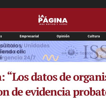
as
Empresarial
Opinión
Cultura
 “Los datos de organ
on de evidencia probat