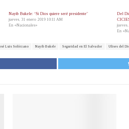
Nayib Bukele: “Si Dios quiere seré presidente”
Del Di
jueves, 31 enero 2019 10:11 AM
CICIES
En «Nacionales»
jueves
En «Na
osé Luis Solórzano
Nayib Bukele
Seguridad en El Salvador
Ulises del D