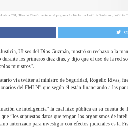
ado de la CSJ, Ulises del Dios Guzmán, en el programa La Noche con José Luis Solórzano, de Órbita
Co
Justicia, Ulises del Dios Guzmán, mostró su rechazo a la mane
urante los primeros diez días, y dijo que el uso de la red soc
opios ministros”.
ario vía twitter al ministro de Seguridad, Rogelio Rivas, fue 
ionarios del FMLN” que según él están financiando a las pandi
mación de inteligencia” la cual hizo pública en su cuenta de
que “los supuestos datos que tengan los organismos de inteli
smo autorizado para investigar con efectos judiciales es la Fi