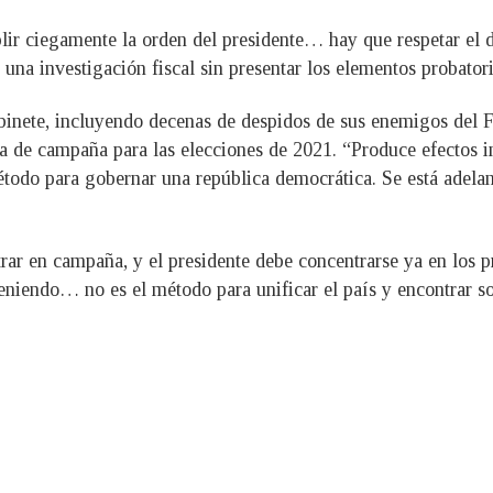
lir ciegamente la orden del presidente… hay que respetar el 
 una investigación fiscal sin presentar los elementos probatori
abinete, incluyendo decenas de despidos de sus enemigos del
ia de campaña para las elecciones de 2021. “Produce efectos in
étodo para gobernar una república democrática. Se está adelan
ar en campaña, y el presidente debe concentrarse ya en los pr
teniendo… no es el método para unificar el país y encontrar s