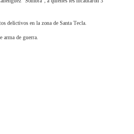
Cañenguez “Sombra”, a quienes les incautaron 3
os delictivos en la zona de Santa Tecla.
de arma de guerra.