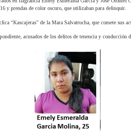
rados en flagrancia Emely Esmeralda García y José Otoniel 
16 y prendas de color oscuro, que utilizaban para delinquir.
clica “Kascajeras” de la Mara Salvatrucha, que comete sus act
spondiente, acusados de los delitos de tenencia y conducción 