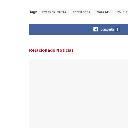
Tags:
armas de guerra
capturados
mara MS
Policía
compartir
1
Relacionado
Noticias