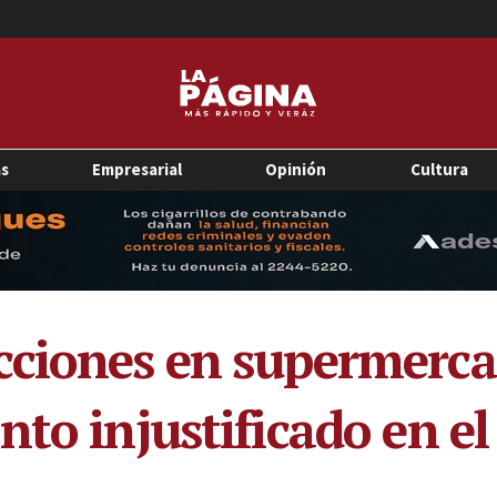
as
Empresarial
Opinión
Cultura
cciones en supermerca
to injustificado en el 