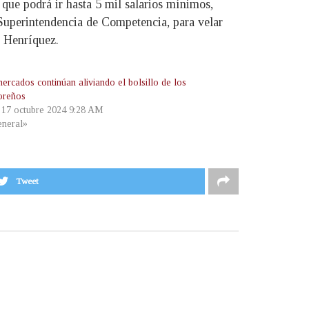
que podrá ir hasta 5 mil salarios mínimos,
a Superintendencia de Competencia, para velar
o Henríquez.
ercados continúan aliviando el bolsillo de los
oreños
, 17 octubre 2024 9:28 AM
neral»
Tweet