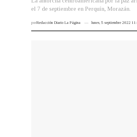
La antorcha centroamericana por la paz arr
el 7 de septiembre en Perquín, Morazán.
por
Redacción Diario La Página
lunes, 5 septiembre 2022 1