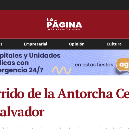
as
Empresarial
Opinión
Cultura
rrido de la Antorcha 
Salvador