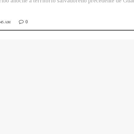
ibó anoche a territorio salvadoreño precedente de Guate
0
1:45 AM