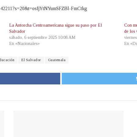
0843742211?s=20&t=osfjYtNYumSFZBl-FmCtkg
La Antorcha Centroamericana sigue su paso por El
Con mús
Salvador
de los
sábado, 6 septiembre 2025 10:08 AM
vierne
En «Nacionales»
En «De
ducación
El Salvador
Guatemala