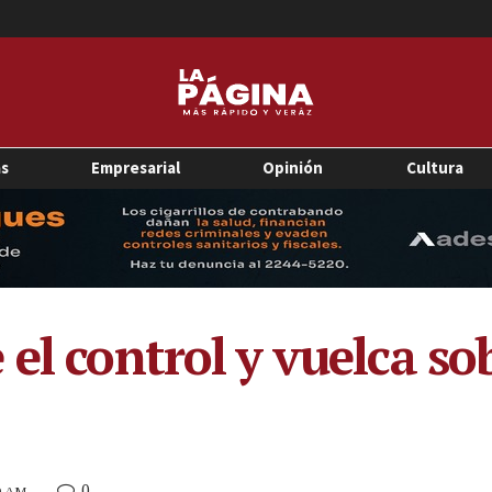
as
Empresarial
Opinión
Cultura
el control y vuelca so
0
29 AM