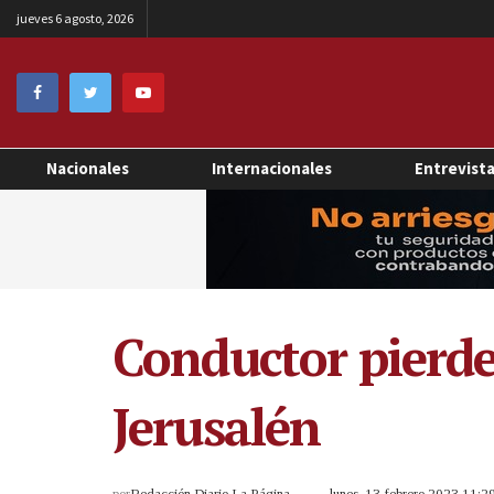
jueves 6 agosto, 2026
Nacionales
Internacionales
Entrevist
Conductor pierde 
Jerusalén
por
Redacción Diario La Página
lunes, 13 febrero 2023 11: