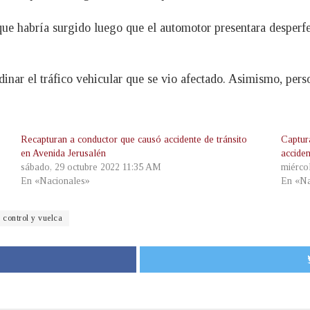
que habría surgido luego que el automotor presentara desperf
rdinar el tráfico vehicular que se vio afectado. Asimismo, pe
Recapturan a conductor que causó accidente de tránsito
Captur
en Avenida Jerusalén
accide
sábado, 29 octubre 2022 11:35 AM
miérco
En «Nacionales»
En «Na
 control y vuelca