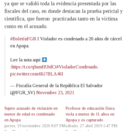
ya que se validó toda la evidencia presentada por las
fiscales del caso, en donde destacan la prueba pericial y
científica, que fueron practicadas tanto en la víctima
como en el acusado.
#BoletínFGR
I Violador es condenado a 20 años de cárcel
en Apopa.
Lee la nota aquí
:
https://t.co/qSumHUtdCt
#VioladorCondenado
.
pic.twitter.com/tKi7BLA46I
— Fiscalía General de la República El Salvador
(@FGR_SV)
November 23, 2021
Sujeto acusado de violación en
Profesor de educación física
menor de edad es condenado
viola a menor de 11 años en
en Apopa
Apopa y es capturado
jueves, 19 noviembre 2020 8:07 PM
sábado, 27 abril 2019 1:47 PM