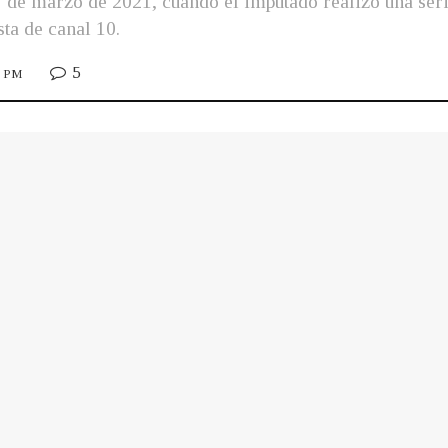
 7 de marzo de 2021, cuando el imputado realizó una se
sta de canal 10.
5
0 PM