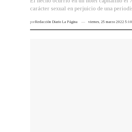
El hecho ocurrió en un hotel capitalino el
carácter sexual en perjuicio de una periodi
por
Redacción Diario La Página
viernes, 25 marzo 2022 5:1