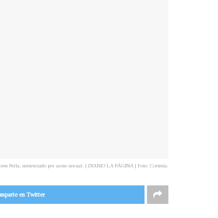
ores Perla, sentenciado por acoso sexual. | DIARIO LA PÁGINA | Foto: Cortesía.
mparte en Twitter