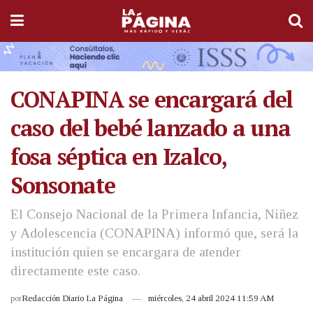
CONAPINA se encargará del
caso del bebé lanzado a una
fosa séptica en Izalco,
Sonsonate
El Consejo Nacional de la Primera Infancia, Niñez
y Adolescencia (CONAPINA) informó que, será la
institución quien se encargara de atender
directamente este caso.
por
Redacción Diario La Página
miércoles, 24 abril 2024 11:59 AM