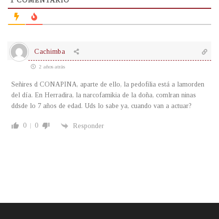
1
COMENTARIO
Cachimba
2 años atrás
Señires d CONAPINA, aparte de ello, la pedofilia está a lamorden
del día. En Herradira, la narcofamikia de la doña, comlran ninas
ddsde lo 7 años de edad. Uds lo sabe ya, cuando van a actuar?
0
0
Responder