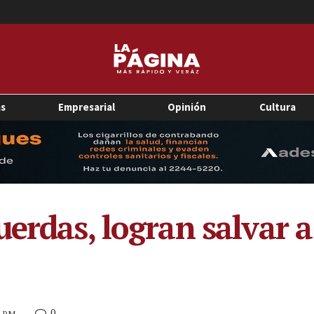
as
Empresarial
Opinión
Cultura
uerdas, logran salvar 
0
3 PM