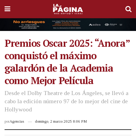
Premios Oscar 2025: “Anora”
conquistó el máximo
galardón de la Academia
como Mejor Película
Desde el Dolby Theatre de Los Ángeles, se llevó a
cabo la edición número 97 de lo mejor del cine de
Hollywood
por
Agencias
domingo, 2 marzo 2025 8:06 PM