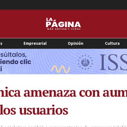
as
Empresarial
Opinión
Cultura
nica amenaza con aume
 los usuarios