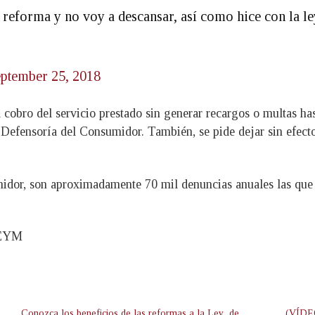
 reforma y no voy a descansar, así como hice con la le
ptember 25, 2018
bro del servicio prestado sin generar recargos o multas hast
Defensoría del Consumidor. También, se pide dejar sin efecto
idor, son aproximadamente 70 mil denuncias anuales las que s
eEYM
Conozca los beneficios de las reformas a la Ley de
(VÍDEO