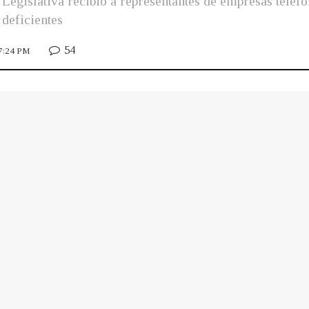
gislativa recibió a representantes de empresas telefón
 deficientes
54
 7:24 PM