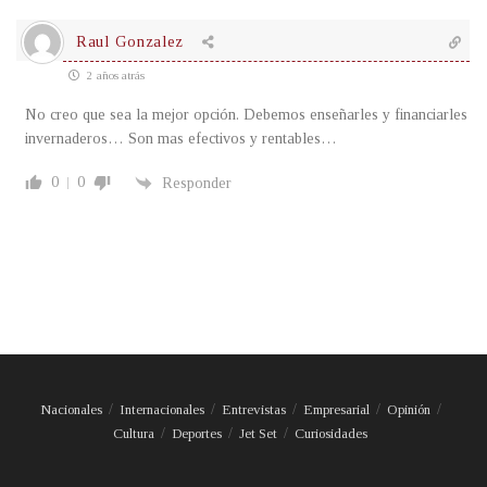
Raul Gonzalez
2 años atrás
No creo que sea la mejor opción. Debemos enseñarles y financiarles
invernaderos… Son mas efectivos y rentables…
0
0
Responder
Nacionales
Internacionales
Entrevistas
Empresarial
Opinión
Cultura
Deportes
Jet Set
Curiosidades