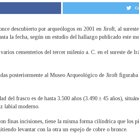
Co
nce descubierto por arqueólogos en 2001 en Jiroft, al sureste 
sta la fecha, según un estudio del hallazgo publicado este mes
 varios cementerios del tercer milenio a. C. en el sureste de I
adas posteriormente al Museo Arqueológico de Jiroft figuraba
ad del frasco es de hasta 3.500 años (3.490 ± 45 años), situán
iz labial moderno.
con finas incisiones, tiene la misma forma cilíndrica que los p
tiendo levantar con la otra un espejo de cobre o bronce.