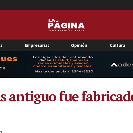
as
Empresarial
Opinión
Cultura
ás antiguo fue fabricad
0