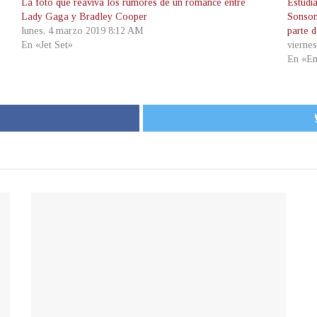
La foto que reaviva los rumores de un romance entre
Estudi
Lady Gaga y Bradley Cooper
Sonson
lunes, 4 marzo 2019 8:12 AM
parte 
En «Jet Set»
vierne
En «Em