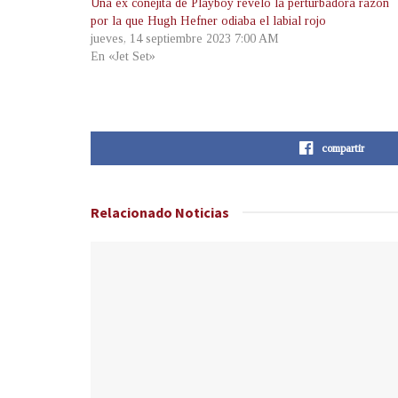
Una ex conejita de Playboy reveló la perturbadora razón
por la que Hugh Hefner odiaba el labial rojo
jueves, 14 septiembre 2023 7:00 AM
En «Jet Set»
compartir
Relacionado
Noticias