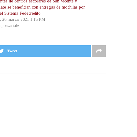
antes de centros escolares de San Vicente y
ate se benefician con entregas de mochilas por
del Sistema Fedecrédito
s, 26 marzo 2021 1:18 PM
presarial»
Tweet