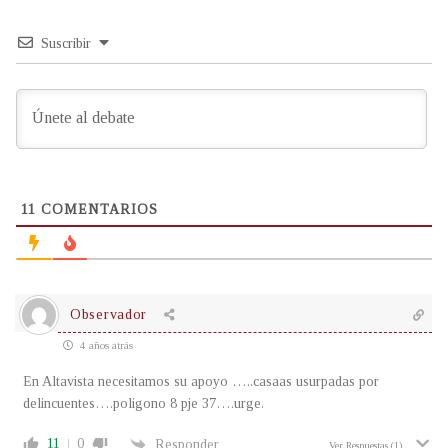
Suscribir
11
COMENTARIOS
Observador
4 años atrás
En Altavista necesitamos su apoyo …..casaas usurpadas por
delincuentes….poligono 8 pje 37….urge.
11
0
Responder
Ver Respuestas
(1)