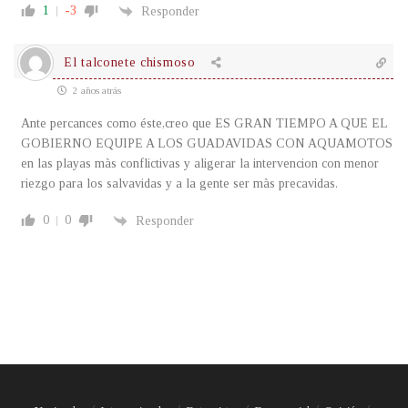
1
-3
Responder
El talconete chismoso
2 años atrás
Ante percances como éste,creo que ES GRAN TIEMPO A QUE EL
GOBIERNO EQUIPE A LOS GUADAVIDAS CON AQUAMOTOS
en las playas màs conflictivas y aligerar la intervencion con menor
riezgo para los salvavidas y a la gente ser màs precavidas.
0
0
Responder