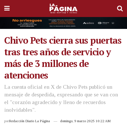
Chivo Pets cierra sus puertas
tras tres años de servicio y
más de 3 millones de
atenciones
La cuenta oficial en X de Chivo Pets publicó un
mensaje de despedida, expresando que se van con
el "corazón agradecido y lleno de recuerdos
inolvidables".
por
Redacción Diario La Página
domingo, 9 marzo 2025 10:22 AM