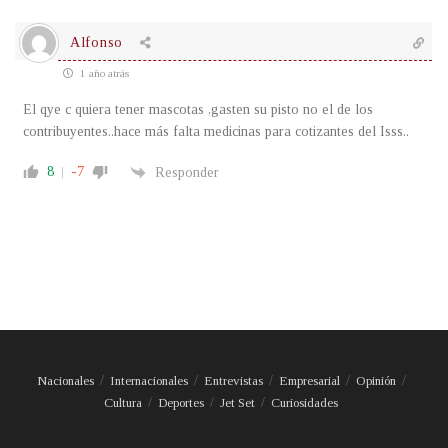
Alfonso
1 año atrás
El qye c quiera tener mascotas ,gasten su pisto no el de los
contribuyentes..hace más falta medicinas para cotizantes del Isss..
8
-7
Responder
Nacionales
Internacionales
Entrevistas
Empresarial
Opinión
Cultura
Deportes
Jet Set
Curiosidades