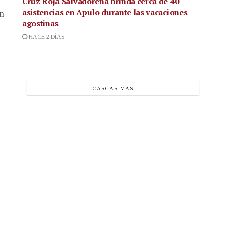
Cruz Roja Salvadoreña brinda cerca de 40
asistencias en Apulo durante las vacaciones
en
agostinas
HACE 2 DÍAS
CARGAR MÁS