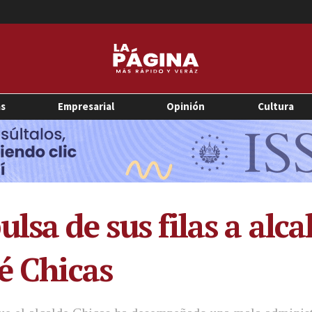
as
Empresarial
Opinión
Cultura
lsa de sus filas a alca
é Chicas