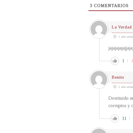
3
COMENTARIOS
La Verdad
1 año atrás
jajajajajajjaj
1
-
Benito
1 año atrás
Destituido n
corruptos y 
11