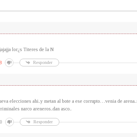
ajajajja lor¿s Titeres de la N
8
Responder
ueva elecciones ahi..y metan al bote a ese corrupto…venia de arena..
criminales narco areneros..dan asco..
0
Responder