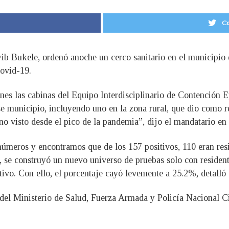
Co
ayib Bukele, ordenó anoche un cerco sanitario en el municipi
Covid-19.
lunes las cabinas del Equipo Interdisciplinario de Contenció
se municipio, incluyendo uno en la zona rural, que dio como re
 visto desde el pico de la pandemia”, dijo el mandatario en s
úmeros y encontramos que de los 157 positivos, 110 eran resid
, se construyó un nuevo universo de pruebas solo con residen
itivo. Con ello, el porcentaje cayó levemente a 25.2%, detalló 
 del Ministerio de Salud, Fuerza Armada y Policía Nacional Ci
.