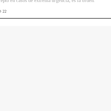
cepto en casos de extrema urgencia, es la orden.
22