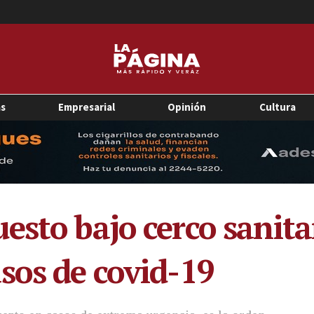
as
Empresarial
Opinión
Cultura
esto bajo cerco sanita
sos de covid-19