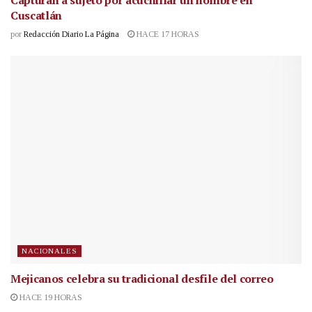
Capturan a sujeto por acuchillar un hombre en
Cuscatlán
por
Redacción Diario La Página
HACE 17 HORAS
NACIONALES
Mejicanos celebra su tradicional desfile del correo
HACE 19 HORAS