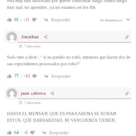
está muy mal asesorado por querer confrontar fuego contra fuego
muy mal, no aprenden , ya no estamos en los 80s
61
-11
Responder
Ver Respuestas
(1)
Jonathan
7 años atrás
Solo vine a decir : “ si su partido no robó, entonces que hacen dos de
sus expresidentes procesados por robo?”
77
-10
Responder
juan cabrera
7 años atrás
HASTA EL MENSAJE QUE ES PARA ARENA SE ROBAN
ESTOS, QUE BARBARIDAD, NI VERGUENZA TIENEN.
64
-8
Responder