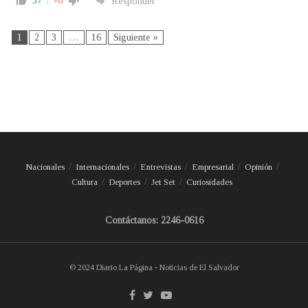
37
-6
Responder
1
2
3
…
16
Siguiente »
Nacionales
Internacionales
Entrevistas
Empresarial
Opinión
Cultura
Deportes
Jet Set
Curiosidades
Contáctanos: 2246-0616
© 2024 Diario La Página - Noticias de El Salvador