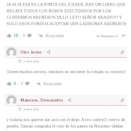
JA JA JA ESA ES LA PUNTA DEL ICEBER ,HAY UN LIBRO QUE
RELATA TODOS LOS ROBOS EFECTUADOS POR LOS
GOBIERNOS ARENEROS,YA LO LEYO SEÑOR ARAUJO!!! Y
SOLO ESOS FONDOS ACEPTAN UDS LADRONES ARENEROS
18
0
Responder
Ver Respuestas
(1)
Otro lector
4 años atrás
Tienen muchos errores, entonces no devolver lo robado es correcto?
6
0
Responder
Manosos, Descarados
4 años atrás
y todavia nos quieren dar atol con el dedo. A reo confesO, relevo de
prueba. Taiwan compraba el voto de los paises en Naciones Unidas