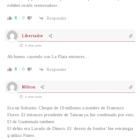
exhibió recién «renovados»
8
0
Responder
Libertador
4 años atrás
Ah bueno, cayendo con La Plata entonces…
8
0
Responder
Milton
4 años atrás
Era un Soborno. Cheque de 10 millones a nombre de Francisco
Flores. El entonces presidente de Taiwan ya fue condenado por esto.
El de Guatemala tambien.
El delito era Lavado de Dinero. El ‘desvio de fondos’ fue estrategia
q utilizo Funes.