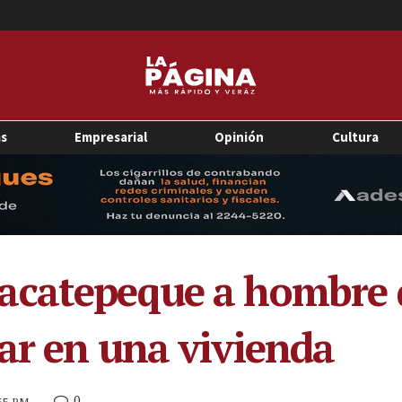
as
Empresarial
Opinión
Cultura
acatepeque a hombre 
ar en una vivienda
0
:55 PM