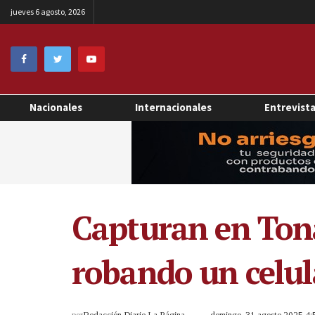
jueves 6 agosto, 2026
Nacionales
Internacionales
Entrevist
Capturan en Ton
robando un celul
por
Redacción Diario La Página
domingo, 31 agosto 2025 4