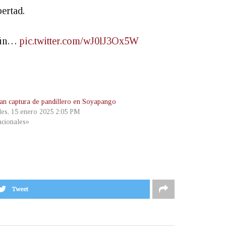
ertad.
ngún…
pic.twitter.com/wJ0lJ3Ox5W
an captura de pandillero en Soyapango
les, 15 enero 2025 2:05 PM
cionales»
Tweet