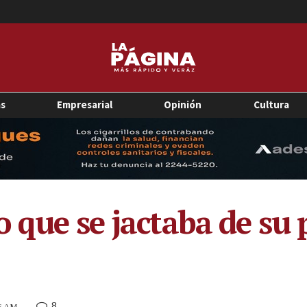
as
Empresarial
Opinión
Cultura
 que se jactaba de su 
8
16 AM