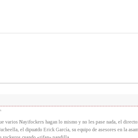
s
ue varios Nayifockers hagan lo mismo y no les pase nada, el director 
ucheella, el dipuatdo Erick García, su equipo de asesores en la asamb
 rockeros cuando «rifan» pandilla.