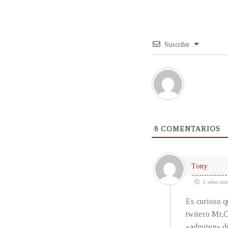
Suscribir
8
COMENTARIOS
Tony
2 años atrá
Es curioso q
twitero Mr,C
«admiten» de